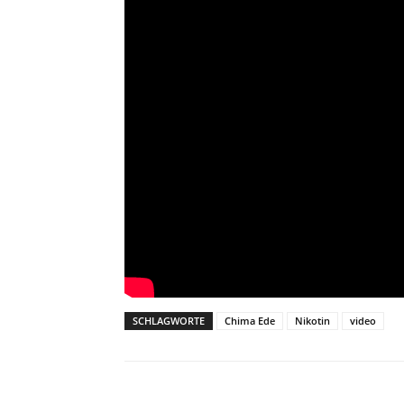
SCHLAGWORTE
Chima Ede
Nikotin
video