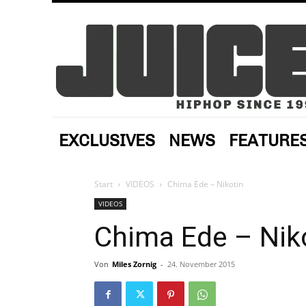
EXCLUSIVES
NEWS
FEATURE
Start
VIDEOS
Chima Ede – Nikotin
VIDEOS
Chima Ede – Nik
Von
Miles Zornig
-
24. November 2015