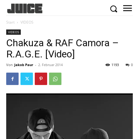
Start
VIDEOS
VIDEOS
Chakuza & RAF Camora –
R.A.G.E. [Video]
Von
Jakob Paur
-
2. Februar 2014
1193
0