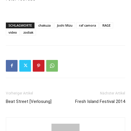
SCHLAGWORTE
chakuza
Joshi Mizu
raf camora
RAGE
video
zodiak
Vorheriger Artikel
Nächster Artikel
Beat Street [Verlosung]
Fresh Island Festival 2014