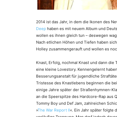
2014 ist das Jahr, in dem die Ikonen des N
Deep
haben es mit neuem Album und Deut
wollen es ihnen gleich tun – deswegen wag
Nach etlichen Höhen und Tiefen haben sic
Holley zusammengerauft und wollen es noc
Knast, Erfolg, nochmal Knast und dann die T
eine kleine Lovestory. Kennengelernt haben 
Besserungsanstalt für jugendliche Straftät
Tristesse des Knastlebens beginnen die be
einige Jahre später der Straßenhymnen-Kla
an die Speerspitze des Hardcore-Rap aus Q
Tommy Boy und Def Jam, zahlreichen Schic
»
The War Report II
«. Ein Jahr später folgt
vorläufige Trennung. Man darf jedoch davon