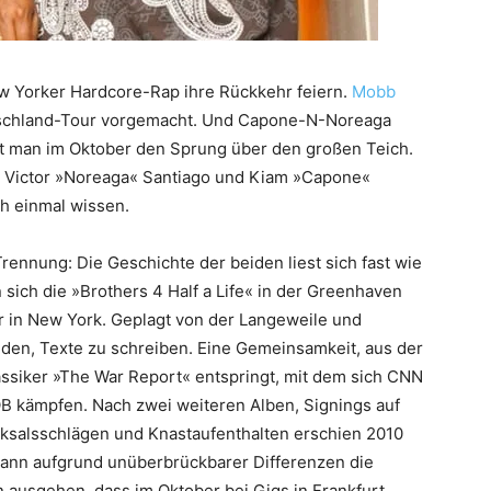
ew Yorker Hardcore-Rap ihre Rückkehr feiern.
Mobb
schland-Tour vorgemacht. Und Capone-N-Noreaga
t man im Oktober den Sprung über den großen Teich.
h Victor »Noreaga« Santiago und Kiam »Capone«
h einmal wissen.
rennung: Die Geschichte der beiden liest sich fast wie
sich die »Brothers 4 Half a Life« in der Greenhaven
er in New York. Geplagt von der Langeweile und
iden, Texte zu schreiben. Eine Gemeinsamkeit, aus der
ssiker »The War Report« entspringt, mit dem sich CNN
B kämpfen. Nach zwei weiteren Alben, Signings auf
ksalsschlägen und Knastaufenthalten erschien 2010
e dann aufgrund unüberbrückbarer Differenzen die
 ausgehen, dass im Oktober bei Gigs in Frankfurt