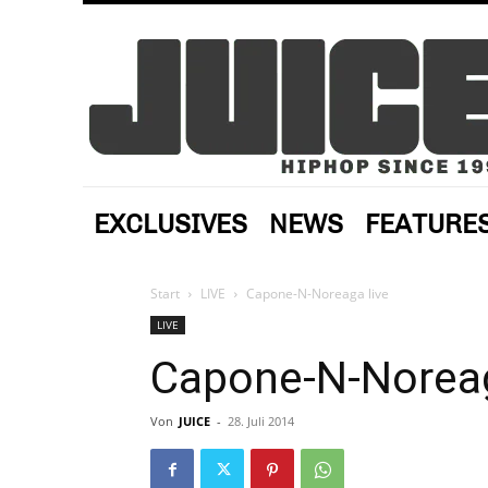
EXCLUSIVES
NEWS
FEATURE
Start
LIVE
Capone-N-Noreaga live
LIVE
Capone-N-Noreag
Von
JUICE
-
28. Juli 2014