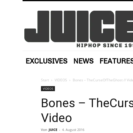
EXCLUSIVES
NEWS
FEATURE
Start
VIDEOS
Bones – TheCurseOfTheGhost // Vid
VIDEOS
Bones – TheCur
Video
Von
JUICE
-
4. August 2016