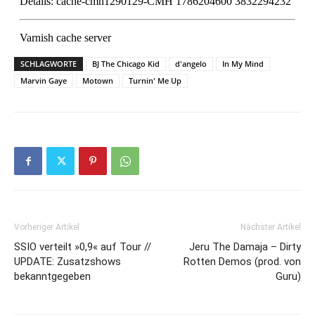
SCHLAGWORTE
BJ The Chicago Kid
d'angelo
In My Mind
Marvin Gaye
Motown
Turnin' Me Up
Vorheriger Artikel
Nächster Artikel
SSIO verteilt »0,9« auf Tour //
Jeru The Damaja – Dirty
UPDATE: Zusatzshows
Rotten Demos (prod. von
bekanntgegeben
Guru)