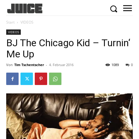
Start
VIDEOS
VIDEOS
BJ The Chicago Kid – Turnin‘
Me Up
Von
Tim Tschentscher
-
4. Februar 2016
1089
0