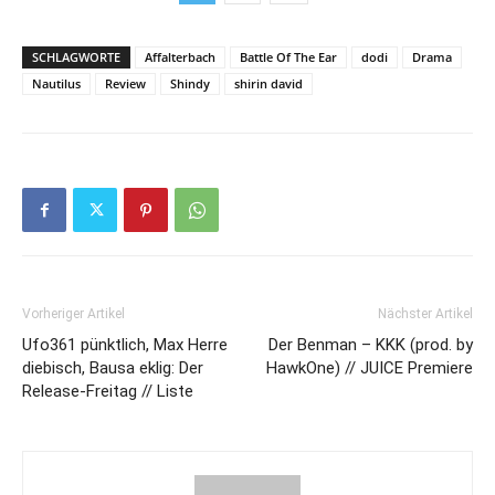
SCHLAGWORTE
Affalterbach
Battle Of The Ear
dodi
Drama
Nautilus
Review
Shindy
shirin david
Vorheriger Artikel
Nächster Artikel
Ufo361 pünktlich, Max Herre
Der Benman – KKK (prod. by
diebisch, Bausa eklig: Der
HawkOne) // JUICE Premiere
Release-Freitag // Liste