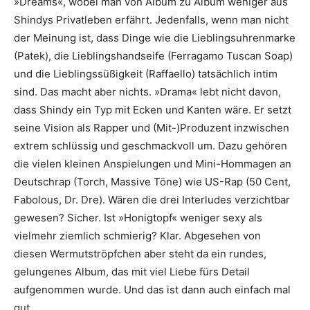
»Dreams«, wobei man von Album zu Album weniger aus
Shindys Privatleben erfährt. Jedenfalls, wenn man nicht
der Meinung ist, dass Dinge wie die Lieblingsuhrenmarke
(Patek), die Lieblingshandseife (Ferragamo Tuscan Soap)
und die Lieblingssüßigkeit (Raffaello) tatsächlich intim
sind. Das macht aber nichts. »Drama« lebt nicht davon,
dass Shindy ein Typ mit Ecken und Kanten wäre. Er setzt
seine Vision als Rapper und (Mit-)Produzent inzwischen
extrem schlüssig und geschmackvoll um. Dazu gehören
die vielen kleinen Anspielungen und Mini-Hommagen an
Deutschrap (Torch, Massive Töne) wie US-Rap (50 Cent,
Fabolous, Dr. Dre). Wären die drei Interludes verzichtbar
gewesen? Sicher. Ist »Honigtopf« weniger sexy als
vielmehr ziemlich schmierig? Klar. Abgesehen von
diesen Wermutströpfchen aber steht da ein rundes,
gelungenes Album, das mit viel Liebe fürs Detail
aufgenommen wurde. Und das ist dann auch einfach mal
gut.