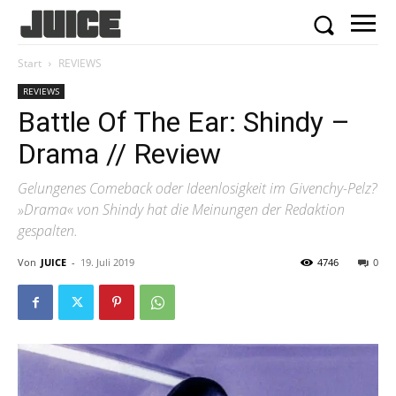
Start
REVIEWS
REVIEWS
Battle Of The Ear: Shindy –
Drama // Review
Gelungenes Comeback oder Ideenlosigkeit im Givenchy-Pelz?
»Drama« von Shindy hat die Meinungen der Redaktion
gespalten.
Von
JUICE
-
19. Juli 2019
4746
0