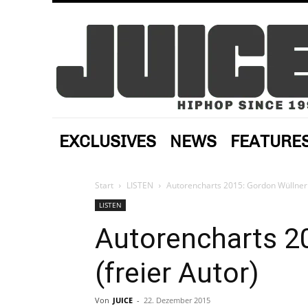
EXCLUSIVES
NEWS
FEATURE
Start
LISTEN
Autorencharts 2015: Gordon Wüllner 
LISTEN
Autorencharts 2
(freier Autor)
Von
JUICE
-
22. Dezember 2015