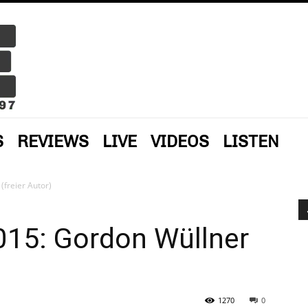
S
REVIEWS
LIVE
VIDEOS
LISTEN
(freier Autor)
015: Gordon Wüllner
1270
0