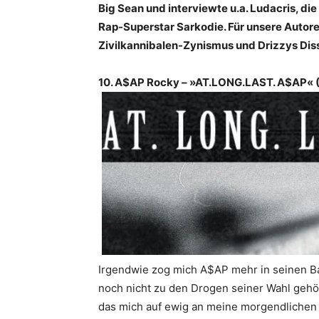
Big Sean und interviewte u.a. Ludacris, d
Rap-Superstar Sarkodie. Für unsere Autore
Zivilkannibalen-Zynismus und Drizzys Dis
10. A$AP Rocky – »AT.LONG.LAST. A$AP« 
Irgendwie zog mich A$AP mehr in seinen Ba
noch nicht zu den Drogen seiner Wahl gehört
das mich auf ewig an meine morgendlichen 