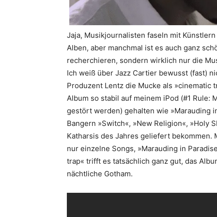
Jaja, Musikjournalisten faseln mit Künstler
Alben, aber manchmal ist es auch ganz schö
recherchieren, sondern wirklich nur die Mus
Ich weiß über Jazz Cartier bewusst (fast) n
Produzent Lentz die Mucke als »cinematic tr
Album so stabil auf meinem iPod (#1 Rule:
gestört werden) gehalten wie »Marauding i
Bangern »Switch«, »New Religion«, »Holy Sh
Katharsis des Jahres geliefert bekommen. M
nur einzelne Songs, »Marauding in Paradise
trap« trifft es tatsächlich ganz gut, das Alb
nächtliche Gotham.