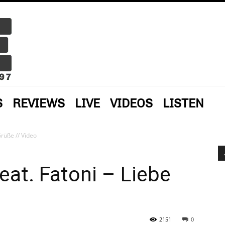
S
REVIEWS
LIVE
VIDEOS
LISTEN
Grüße // Video
eat. Fatoni – Liebe
2151
0