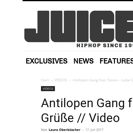
EXCLUSIVES
NEWS
FEATURE
Start
VIDEOS
Antilopen Gang feat. Fatoni – Liebe 
VIDEOS
Antilopen Gang f
Grüße // Video
Von
Laura Oberbüscher
-
17. Juli 2017