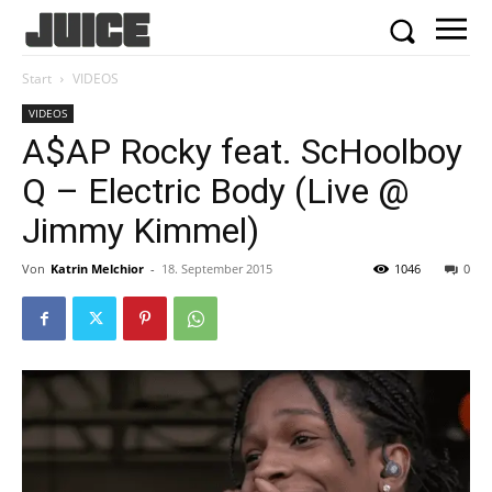
Start
VIDEOS
VIDEOS
A$AP Rocky feat. ScHoolboy
Q – Electric Body (Live @
Jimmy Kimmel)
Von
Katrin Melchior
-
18. September 2015
1046
0