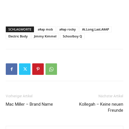
SCHLAGWORTE
a$ap mob
a$ap rocky
At.Long.Last.A$AP
Electric Body
Jimmy Kimmel
Schoolboy Q
Vorheriger Artikel
Nächster Artikel
Mac Miller – Brand Name
Kollegah – Keine neuen
Freunde