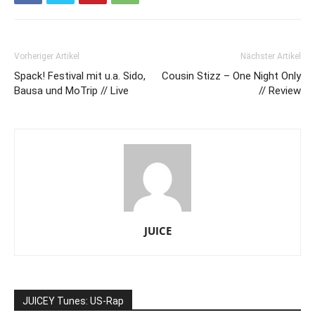
Vorheriger Artikel
Nächster Artikel
Spack! Festival mit u.a. Sido,
Cousin Stizz – One Night Only
Bausa und MoTrip // Live
// Review
JUICE
JUICEY Tunes: US-Rap