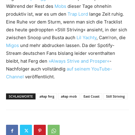
Während der Rest des
Mobs
dieser Tage ohnehin
produktiv ist, war es um den
Trap Lord
lange Zeit ruhig.
Eine Ruhe vor dem Sturm, wenn man sich die Tracklist
des heute gedroppten »Still Striving« ansieht, in der sich
zwischen Snoop und Busta auch
Lil Yachty
, Cam’ron, die
Migos
und mehr abdrucken lassen. Da der Spotify-
Stream deutschen Fans bislang leider vorenthalten
bleibt, hat Ferg den
»Always Strive and Prosper«
-
Nachfolger auch vollständig
auf seinem YouTube-
Channel
veröffentlicht.
SCHLAGWORTE
a$ap ferg
a$ap mob
East Coast
Still Striving