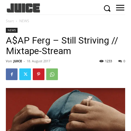
Start
NEWS
NEWS
A$AP Ferg – Still Striving //
Mixtape-Stream
Von
JUICE
-
18. August 2017
1233
0