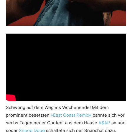
Schwung auf dem Weg ins Wochenende! Mit dem
prominent besetzten
»East Coast Remix«
bahnte sich vor
sechs Tagen neuer Content aus dem Hause
A$AP
an und
sogar
Snoop Dogg
schaltete sich per Snapchat dazu.