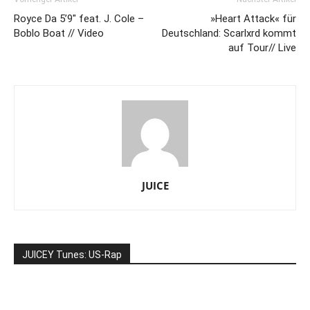
Royce Da 5’9″ feat. J. Cole –
»Heart Attack« für
Boblo Boat // Video
Deutschland: Scarlxrd kommt
auf Tour// Live
JUICE
JUICEY Tunes: US-Rap