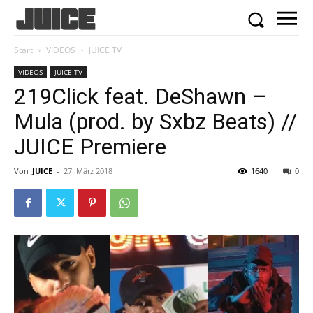
Start
VIDEOS
JUICE TV
VIDEOS
JUICE TV
219Click feat. DeShawn –
Mula (prod. by Sxbz Beats) //
JUICE Premiere
Von
JUICE
-
27. März 2018
1640
0