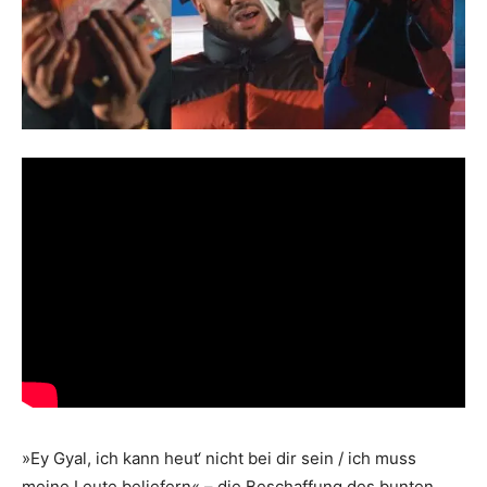
»Ey Gyal, ich kann heut‘ nicht bei dir sein / ich muss
meine Leute beliefern« – die Beschaffung des bunten