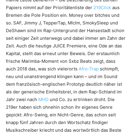
Papiers nimmt auf der Prioritätenliste der
219Click
aus
Bremen die Pole Position ein. Money over bitches und
so. SAF, Jimmy J, TepperTap, Mlclm, SmokySleep und
DeShawn sind im Rap-Untergrund der Hansestadt schon
seit einiger Zeit unterwegs und dabei immer am Zahn der
Zeit. Auch die heutige JUICE Premiere, eine Ode an das
Kapital, stellt das erneut unter Beweis. Der erstaunlich
frische Marimba-Moment von Sxbz Beats zeigt, dass
auch 2018 das, was sich vielerorts
Afro-Trap
schimpft,
neu und unanstrengend klingen kann – und im Sound
dem französisch-englischen Prototyp deutlich näher ist
als der generische Einheitsbrei, in dem Rap-Schland im
Jahr zwei nach
MHD
und Co. zu ertrinken droht. Die
219er haben sich ohnehin schon ihr eigenes Genre
gepickt: Afro-Swing, ein Nicht-Genre, das schon seit
knapp fünf Jahren durch den Wortschatz findiger
Musikschreiber kriecht und das wortwörtlich das Beste