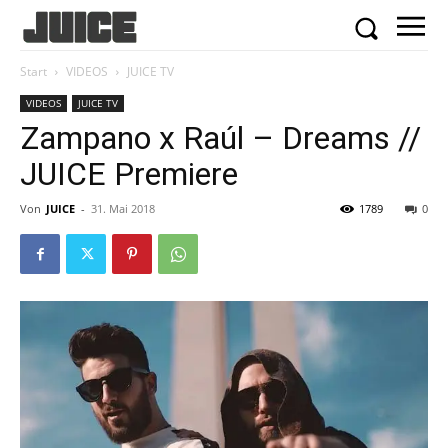
Start
VIDEOS
JUICE TV
VIDEOS
JUICE TV
Zampano x Raúl – Dreams //
JUICE Premiere
Von
JUICE
-
31. Mai 2018
1789
0