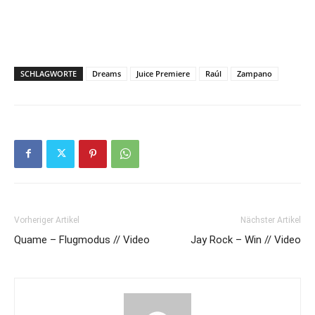
SCHLAGWORTE
Dreams
Juice Premiere
Raúl
Zampano
Vorheriger Artikel
Nächster Artikel
Quame – Flugmodus // Video
Jay Rock – Win // Video