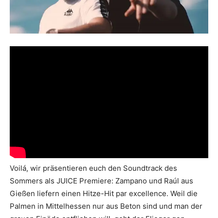
Voilá, wir präsentieren euch den Soundtrack des
Sommers als JUICE Premiere: Zampano und Raúl aus
Gießen liefern einen Hitze-Hit par excellence. Weil die
Palmen in Mittelhessen nur aus Beton sind und man der