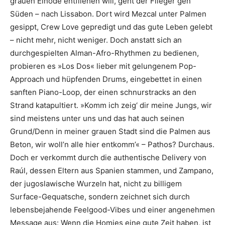
grauen Einöde entfliehen will, geht der Flieger gen
Süden – nach Lissabon. Dort wird Mezcal unter Palmen
gesippt, Crew Love gepredigt und das gute Leben gelebt
– nicht mehr, nicht weniger. Doch anstatt sich an
durchgespielten Alman-Afro-Rhythmen zu bedienen,
probieren es »Los Dos« lieber mit gelungenem Pop-
Approach und hüpfenden Drums, eingebettet in einen
sanften Piano-Loop, der einen schnurstracks an den
Strand katapultiert. »Komm ich zeig‘ dir meine Jungs, wir
sind meistens unter uns und das hat auch seinen
Grund/Denn in meiner grauen Stadt sind die Palmen aus
Beton, wir woll’n alle hier entkomm’« – Pathos? Durchaus.
Doch er verkommt durch die authentische Delivery von
Raúl, dessen Eltern aus Spanien stammen, und Zampano,
der jugoslawische Wurzeln hat, nicht zu billigem
Surface-Gequatsche, sondern zeichnet sich durch
lebensbejahende Feelgood-Vibes und einer angenehmen
Message aus: Wenn die Homies eine gute Zeit haben, ist