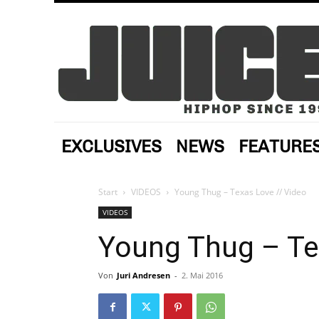
EXCLUSIVES
NEWS
FEATURE
Start
VIDEOS
Young Thug – Texas Love // Video
VIDEOS
Young Thug – Te
Von
Juri Andresen
-
2. Mai 2016