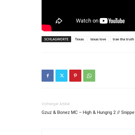
SCHLAGWORTE
Texas
texas love
trae tha truth
Vorheriger Artikel
Gzuz & Bonez MC – High & Hungrig 2 // Snippe