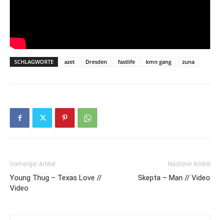
SCHLAGWORTE
azet
Dresden
fastlife
kmn gang
zuna
Vorheriger Artikel
Nächster Artikel
Young Thug – Texas Love //
Skepta – Man // Video
Video