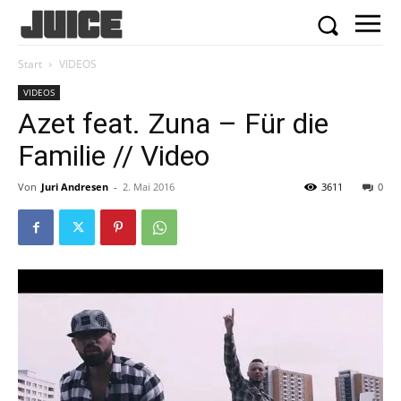
Start
VIDEOS
VIDEOS
Azet feat. Zuna – Für die
Familie // Video
Von
Juri Andresen
-
2. Mai 2016
3611
0