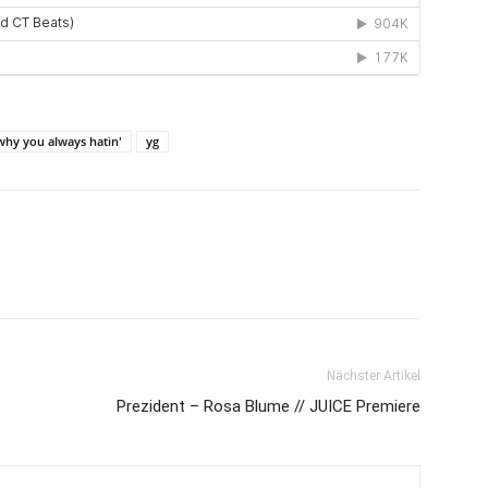
why you always hatin'
yg
Nächster Artikel
Prezident – Rosa Blume // JUICE Premiere