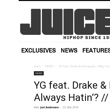
EXCLUSIVES
NEWS
FEATURE
Start
NEWS
YG feat. Drake & Kamaiyah – Why You 
NEWS
YG feat. Drake 
Always Hatin‘? //
Von
Juri Andresen
-
23. Mai 2016