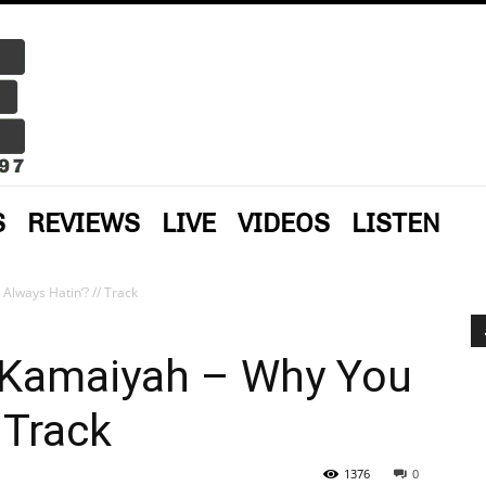
S
REVIEWS
LIVE
VIDEOS
LISTEN
Always Hatin‘? // Track
& Kamaiyah – Why You
 Track
1376
0