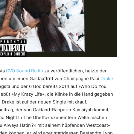
via
OVO Sound Radio
zu veröffentlichen, heizte der
nen um einen Gastauftritt von Champagne Papi
Drake
ngsta und der 6 God bereits 2014 auf »Who Do You
ebüt »My Krazy Life«, die Klinke in die Hand gegeben
 Drake ist auf der neuen Single mit drauf.
stbeitrag, der von Oakland-Rapperin Kamaiyah kommt,
ood Night In The Ghetto« szeneintern Welle machen
u Always Hatin‘?« mit seinem hüpfenden Westcoast-
den können, er wird aber stattdessen Bestandteil von