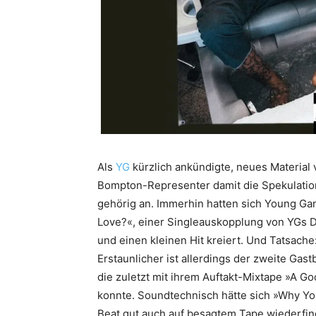
Als
YG
kürzlich ankündigte, neues Material 
Bompton-Representer damit die Spekulatio
gehörig an. Immerhin hatten sich Young Ga
Love?«, einer Singleauskopplung von YGs D
und einen kleinen Hit kreiert. Und Tatsache:
Erstaunlicher ist allerdings der zweite Ga
die zuletzt mit ihrem Auftakt-Mixtape »A G
konnte. Soundtechnisch hätte sich »Why Yo
Beat gut auch auf besagtem Tape wiederfin