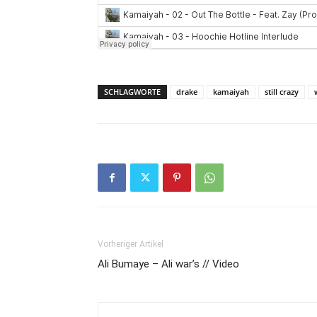
SCHLAGWORTE
drake
kamaiyah
still crazy
Vorheriger Artikel
Ali Bumaye – Ali war’s // Video