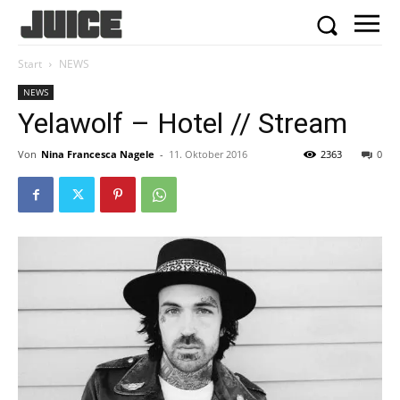
Start
NEWS
NEWS
Yelawolf – Hotel // Stream
Von
Nina Francesca Nagele
-
11. Oktober 2016
2363
0