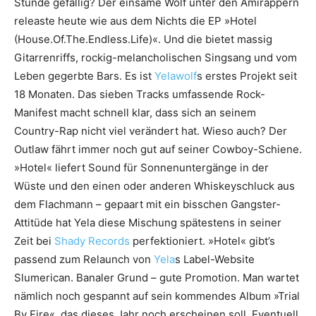
Stunde gefällig? Der einsame Wolf unter den Amirappern
releaste heute wie aus dem Nichts die EP »Hotel
(House.Of.The.Endless.Life)«. Und die bietet massig
Gitarrenriffs, rockig-melancholischen Singsang und vom
Leben gegerbte Bars. Es ist
Yelawolf
s erstes Projekt seit
18 Monaten. Das sieben Tracks umfassende Rock-
Manifest macht schnell klar, dass sich an seinem
Country-Rap nicht viel verändert hat. Wieso auch? Der
Outlaw fährt immer noch gut auf seiner Cowboy-Schiene.
»Hotel« liefert Sound für Sonnenuntergänge in der
Wüste und den einen oder anderen Whiskeyschluck aus
dem Flachmann – gepaart mit ein bisschen Gangster-
Attitüde hat Yela diese Mischung spätestens in seiner
Zeit bei
Shady Records
perfektioniert. »Hotel« gibt’s
passend zum Relaunch von
Yela
s Label-Website
Slumerican. Banaler Grund – gute Promotion. Man wartet
nämlich noch gespannt auf sein kommendes Album »Trial
By Fire«, das dieses Jahr noch erscheinen soll. Eventuell