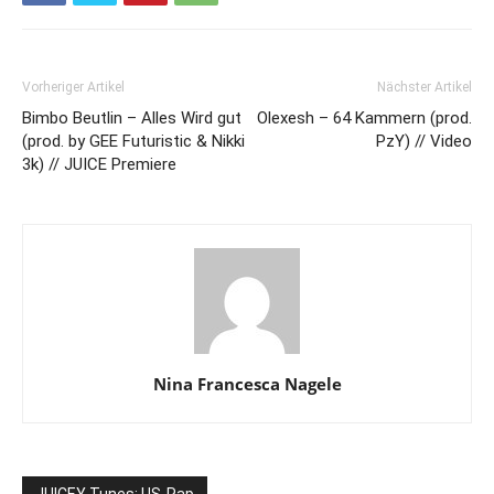
Vorheriger Artikel
Nächster Artikel
Bimbo Beutlin – Alles Wird gut
Olexesh – 64 Kammern (prod.
(prod. by GEE Futuristic & Nikki
PzY) // Video
3k) // JUICE Premiere
Nina Francesca Nagele
JUICEY Tunes: US-Rap