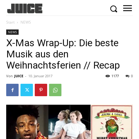
Start
NEWS
NEWS
X-Mas Wrap-Up: Die beste
Musik aus den
Weihnachtsferien // Recap
Von
JUICE
-
10. Januar 2017
1177
0