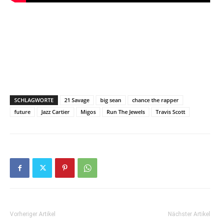
SCHLAGWORTE
21 Savage
big sean
chance the rapper
future
Jazz Cartier
Migos
Run The Jewels
Travis Scott
Vorheriger Artikel
Nächster Artikel