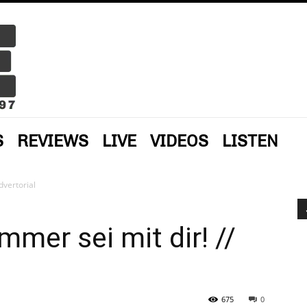
S
REVIEWS
LIVE
VIDEOS
LISTEN
dvertorial
mer sei mit dir! //
675
0