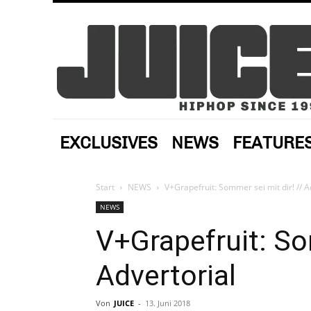
EXCLUSIVES
NEWS
FEATURE
Start
NEWS
V+Grapefruit: Sommer sei mit dir! // A
NEWS
V+Grapefruit: Som
Advertorial
Von
JUICE
-
13. Juni 2018