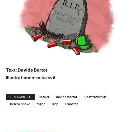
Text: Davide Bortot
Illustrationen: mika svit
SCHLAGWORTE
Baauer
davide bortot
Flosstradamus
Harlem Shake
tnght
Trap
Trapstep