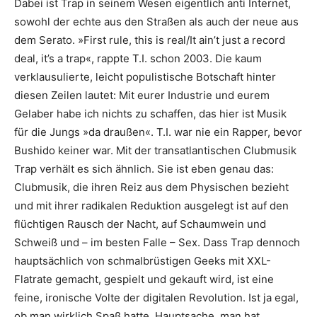
Dabei ist Trap in seinem Wesen eigentlich anti Internet,
sowohl der echte aus den Straßen als auch der neue aus
dem Serato. »First rule, this is real/It ain’t just a record
deal, it’s a trap«, rappte T.I. schon 2003. Die kaum
verklausulierte, leicht populis­tische Botschaft hinter
diesen Zeilen lautet: Mit eurer Industrie und eurem
Gelaber habe ich nichts zu schaffen, das hier ist Musik
für die Jungs »da draußen«. T.I. war nie ein Rapper, bevor
Bushido keiner war. Mit der transatlantischen Clubmusik
Trap verhält es sich ähnlich. Sie ist eben genau das:
Clubmusik, die ihren Reiz aus dem Physischen bezieht
und mit ihrer radikalen Reduktion ausgelegt ist auf den
flüchtigen Rausch der Nacht, auf Schaumwein und
Schweiß und – im besten Falle – Sex. Dass Trap dennoch
hauptsächlich von schmalbrüs­tigen Geeks mit XXL-
Flatrate gemacht, gespielt und gekauft wird, ist eine
feine, ironische Volte der digitalen Revolution. Ist ja egal,
ob man wirklich Spaß hatte. Hauptsache, man hat