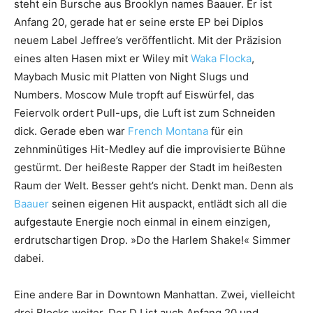
steht ein Bursche aus Brooklyn names Baauer. Er ist
Anfang 20, gerade hat er seine erste EP bei Diplos
neuem Label Jeffree’s veröffentlicht. Mit der Präzision
eines alten Hasen mixt er Wiley mit
Waka Flocka
,
Maybach Music mit Platten von Night Slugs und
Numbers. Moscow Mule tropft auf Eiswürfel, das
Feiervolk ordert Pull-ups, die Luft ist zum Schneiden
dick. Gerade eben war
French Montana
für ein
zehnminütiges Hit-Medley auf die improvisierte Bühne
gestürmt. Der heißeste Rapper der Stadt im heißesten
Raum der Welt. Besser geht’s nicht. Denkt man. Denn als
Baauer
seinen eigenen Hit auspackt, entlädt sich all die
aufgestaute Energie noch einmal in einem einzigen,
erdrutschartigen Drop. »Do the Harlem Shake!« Simmer
dabei.
Eine andere Bar in Downtown Manhattan. Zwei, vielleicht
drei Blocks weiter. Der DJ ist auch Anfang 20 und