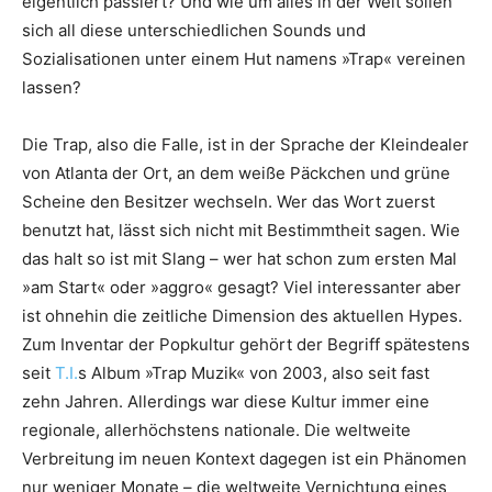
eigentlich passiert? Und wie um alles in der Welt sollen
sich all diese unterschiedlichen Sounds und
Sozialisationen unter einem Hut namens »Trap« vereinen
lassen?
Die Trap, also die Falle, ist in der Sprache der Kleindealer
von Atlanta der Ort, an dem weiße Päckchen und grüne
Scheine den Besitzer wechseln. Wer das Wort zuerst
benutzt hat, lässt sich nicht mit Bestimmtheit sagen. Wie
das halt so ist mit Slang – wer hat schon zum ersten Mal
»am Start« oder »aggro« gesagt? Viel interessanter aber
ist ohnehin die zeitliche Dimension des aktuellen Hypes.
Zum Inventar der Popkultur gehört der Begriff spätestens
seit
T.I.
s Album »Trap Muzik« von 2003, also seit fast
zehn Jahren. Allerdings war diese Kultur immer eine
regionale, allerhöchstens nationale. Die weltweite
Verbreitung im neuen Kontext dagegen ist ein Phänomen
nur weniger Monate – die weltweite Vernichtung eines