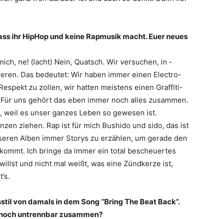
dass ihr HipHop und keine Rapmusik macht. Euer neues
ich, ne! (lacht) Nein, Quatsch. Wir versuchen, in ­
eren. Das ­bedeutet: Wir haben immer einen Electro-
spekt zu zollen, wir hatten meistens einen Graffiti-
 Für uns gehört das eben immer noch alles zusammen.
c, weil es unser ganzes Leben so gewesen ist.
zen ziehen. Rap ist für mich Bushido und sido, das ist
seren Alben immer Storys zu erzählen, um gerade den
rkommt. Ich bringe da immer ein total bescheuertes
llst und nicht mal weißt, was eine Zündkerze ist,
’s.
stil von damals in dem Song “Bring The Beat Back”.
 noch untrennbar zusammen?