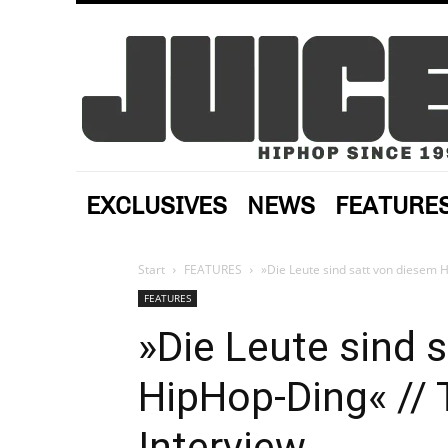
EXCLUSIVES
NEWS
FEATURE
Start
FEATURES
»Die Leute sind satt von diesem 
FEATURES
»Die Leute sind 
HipHop-Ding« // 
Interview