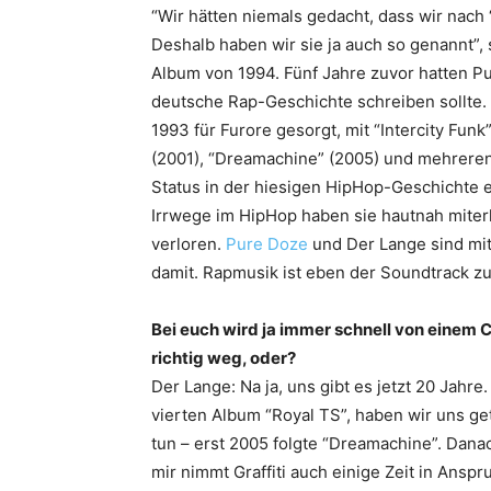
“Wir hätten niemals gedacht, dass wir nach 
Deshalb haben wir sie ja auch so genannt”,
Album von 1994. Fünf Jahre zuvor hatten P
deutsche Rap-Geschichte schreiben sollte.
1993 für Furore gesorgt, mit “Intercity Funk
(2001), “Dreamachine” (2005) und mehreren
Status in der hiesigen HipHop-Geschichte er
Irrwege im HipHop haben sie hautnah miter
verloren.
Pure Doze
und Der Lange sind mit
damit. Rapmusik ist eben der Soundtrack zu
Bei euch wird ja immer schnell von einem 
richtig weg, oder?
Der Lange: Na ja, uns gibt es jetzt 20 Jahr
vierten Album “Royal TS”, haben wir uns ge
tun – erst 2005 folgte “Dreamachine”. Dan
mir nimmt Graffiti auch einige Zeit in Ansp