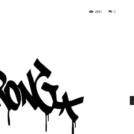
2661
0