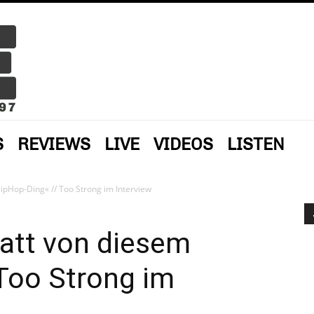
S
REVIEWS
LIVE
VIDEOS
LISTEN
HipHop-Ding« // Too Strong im Interview
satt von diesem
Too Strong im