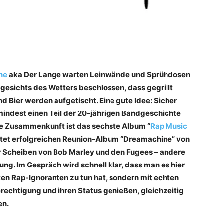
ne
aka Der Lange warten Leinwände und Sprühdosen
ngesichts des Wetters beschlossen, dass gegrillt
nd Bier werden ­aufgetischt. Eine gute Idee: Sicher
ndest einen Teil der ­20-­jährigen Bandgeschichte
die Zusammenkunft ist das sechste Album “
Rap Music
rtet erfolgreichen ­Reunion-Album “Dreamachine” von
r Scheiben von Bob ­Marley und den Fugees – andere
rung. Im Gespräch wird schnell klar, dass man es hier
ten Rap-Ignoranten zu tun hat, sondern mit echten
rechtigung und ihren ­Status genießen, gleichzeitig
en.