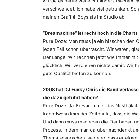
würde es heute vielleicht anders machen. Wi
verschwendet. Ich habe viel getrunken, Sche
meinen Graffiti-Boys als im Studio ab.
“Dreamachine” ist recht hoch in die Charts
Pure Doze: Man muss ja ein bisschen den 
jeden Fall schon überrascht. Wir waren, glau
Der Lange: Wir rechnen jetzt wie immer mit g
glücklich. Wir verdienen nichts damit. Wir
gute Qualität bieten zu können.
2008 hat DJ Funky Chris die Band ­verlasse
die dazu geführt haben?
Pure Doze: Ja. Er war immer das Nesthäkchen 
Irgendwann kam der Zeitpunkt, dass die Weg
Und dann muss man eben die Eier haben und 
Prozess, in dem man darüber nachdenkt und 
Thema ansprachen, sagte er, dass er eigentl