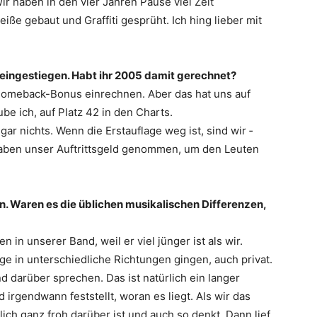
r haben in den vier Jahren Pause viel Zeit
iße gebaut und Graffiti gesprüht. Ich hing lieber mit
 ­eingestiegen. Habt ihr 2005 damit gerechnet?
Comeback-Bonus einrechnen. Aber das hat uns auf
be ich, auf Platz 42 in den Charts.
ar nichts. Wenn die Erstauflage weg ist, sind wir ­
 haben unser Auftrittsgeld genommen, um den Leuten
n. Waren es die üblichen musikalischen ­Differenzen,
in unserer Band, weil er viel jünger ist als wir.
e in unterschiedliche Richtungen gingen, auch privat.
darüber sprechen. Das ist natürlich ein langer
irgendwann feststellt, woran es liegt. Als wir das
ich ganz froh darüber ist und auch so denkt. Dann lief