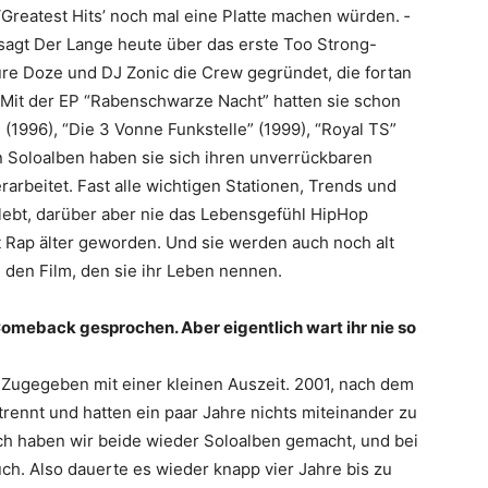
­‘Greatest Hits’ noch mal eine Platte machen würden. ­
 sagt Der Lange heute über das erste Too Strong-
ure Doze und DJ Zonic die Crew gegründet, die fortan
 Mit der EP “Rabenschwarze Nacht” hatten sie schon
” (1996), “Die 3 Vonne Funkstelle” (1999), “Royal TS”
 Soloalben haben sie sich ihren unverrückbaren
arbeitet. Fast alle wichtigen Stationen, Trends und
lebt, darüber aber nie das Lebensgefühl HipHop
 Rap ­älter geworden. Und sie werden auch noch alt
 den Film, den sie ihr Leben nennen.
Comeback gesprochen. Aber eigentlich wart ihr nie so
e. Zugegeben mit einer kleinen Auszeit. 2001, nach dem
trennt und hatten ein paar Jahre nichts miteinander zu
ach haben wir beide wieder Soloalben gemacht, und bei
ruch. Also dauerte es wieder knapp vier Jahre bis zu