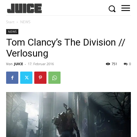
Start
NEWS
NEWS
Tom Clancy’s The Division //
Verlosung
Von
JUICE
-
17. Februar 2016
751
0