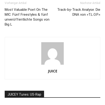
Vorheriger Artikel
Nächster Artikel
Most Valuable Poet On The
Track-by-Track Analyse: Die
MIC: Fünf Freestyles & fünf
DNA von »T.L.O.P.«
unveröffentlichte Songs von
Big L
JUICE
JUICEY Tunes: US-Rap