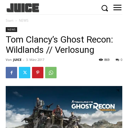
Start
NEWS
NEWS
Tom Clancy’s Ghost Recon:
Wildlands // Verlosung
Von
JUICE
-
3. März 2017
869
0