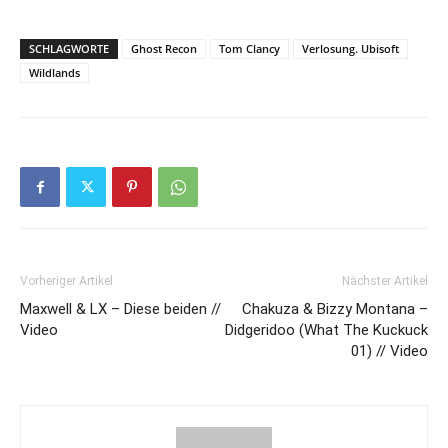
SCHLAGWORTE
Ghost Recon
Tom Clancy
Verlosung. Ubisoft
Wildlands
Vorheriger Artikel
Nächster Artikel
Maxwell & LX – Diese beiden //
Chakuza & Bizzy Montana –
Video
Didgeridoo (What The Kuckuck
01) // Video