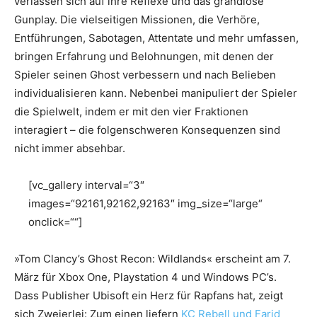
verlassen sich auf ihre Reflexe und das grandiose
Gunplay. Die vielseitigen Missionen, die Verhöre,
Entführungen, Sabotagen, Attentate und mehr umfassen,
bringen Erfahrung und Belohnungen, mit denen der
Spieler seinen Ghost verbessern und nach Belieben
individualisieren kann. Nebenbei manipuliert der Spieler
die Spielwelt, indem er mit den vier Fraktionen
interagiert – die folgenschweren Konsequenzen sind
nicht immer absehbar.
[vc_gallery interval=“3″
images=“92161,92162,92163″ img_size=“large“
onclick=““]
»Tom Clancy’s Ghost Recon: Wildlands« erscheint am 7.
März für Xbox One, Playstation 4 und Windows PC’s.
Dass Publisher Ubisoft ein Herz für Rapfans hat, zeigt
sich Zweierlei: Zum einen liefern
KC Rebell und Farid