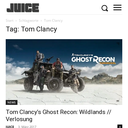
Start
Schlagworte
Tom Clancy
Tag: Tom Clancy
NEWS
Tom Clancy’s Ghost Recon: Wildlands //
Verlosung
JUICE
-
3. März 2017
0