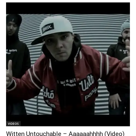
VIDEOS
Witten Untouchable – Aaaaaahhhh (Video)