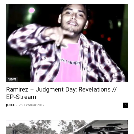
NEWS
Ramirez – Judgment Day: Revelations //
EP-Stream
JUICE
-
28. Februar 2017
0