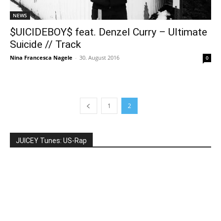
NEWS
$UICIDEBOY$ feat. Denzel Curry – Ultimate
Suicide // Track
Nina Francesca Nagele
-
30. August 2016
0
1
2
JUICEY Tunes: US-Rap