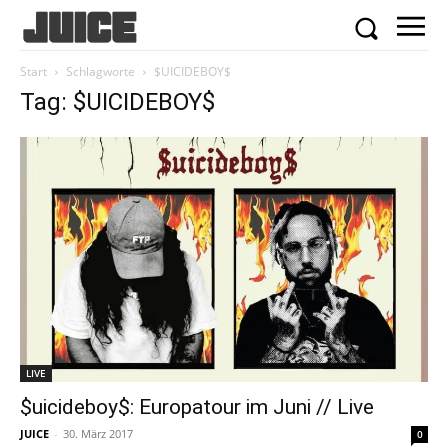
Start
Schlagworte
$UICIDEBOY$
Tag: $UICIDEBOY$
LIVE
$uicideboy$: Europatour im Juni // Live
JUICE
-
30. März 2017
0