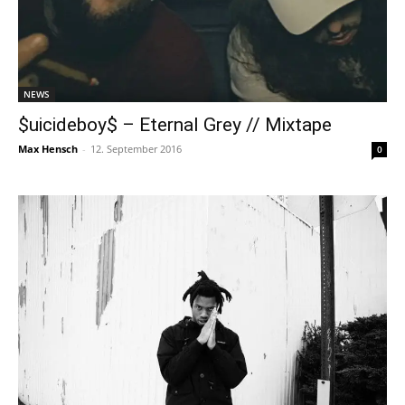
NEWS
$uicideboy$ – Eternal Grey // Mixtape
Max Hensch
-
12. September 2016
0