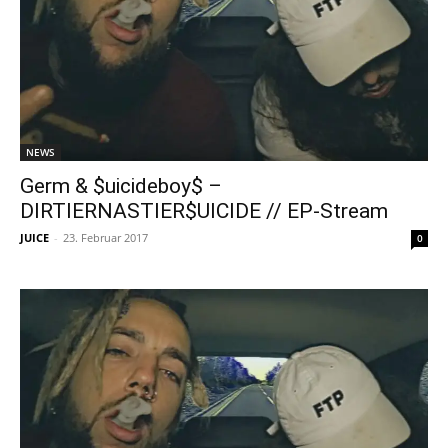
NEWS
Germ & $uicideboy$ –
DIRTIERNASTIER$UICIDE // EP-Stream
JUICE
-
23. Februar 2017
0