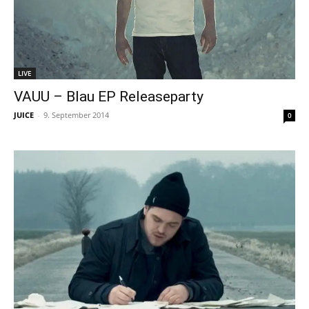
LIVE
VAUU – Blau EP Releaseparty
JUICE
-
9. September 2014
0