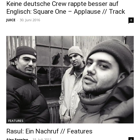
Keine deutsche Crew rappte besser auf
Englisch: Square One – Applause // Track
JUICE
-
30. Juni 2016
0
FEATURES
Rasul: Ein Nachruf // Features
Alex Engelen
-
15. Juli 2011
0