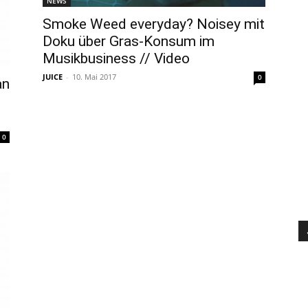
NEWS
Smoke Weed everyday? Noisey mit
Doku über Gras-Konsum im
Musikbusiness // Video
JUICE
-
10. Mai 2017
0
an
0