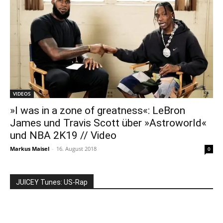
VIDEOS
»I was in a zone of greatness«: LeBron
James und Travis Scott über »Astroworld«
und NBA 2K19 // Video
Markus Maisel
-
16. August 2018
0
JUICEY Tunes: US-Rap