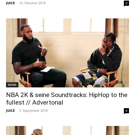
JUICE
-
10. Oktober 2018
0
NEWS
NBA 2K & seine Soundtracks: HipHop to the
fullest // Advertorial
JUICE
-
5. September 2018
0