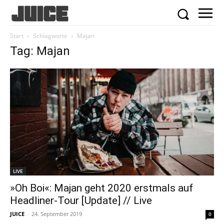
Start
Schlagworte
Majan
Tag: Majan
LIVE
»Oh Boi«: Majan geht 2020 erstmals auf
Headliner-Tour [Update] // Live
JUICE
-
24. September 2019
0