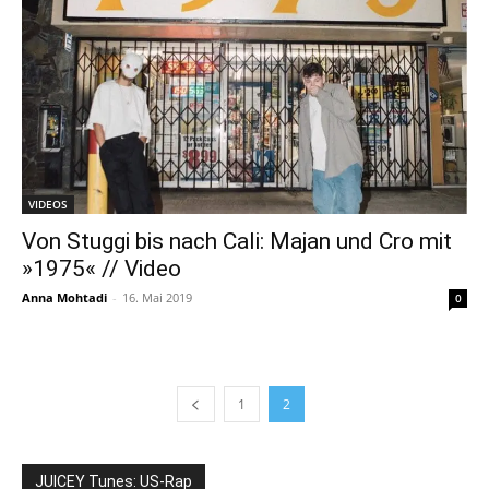
VIDEOS
Von Stuggi bis nach Cali: Majan und Cro mit
»1975« // Video
Anna Mohtadi
-
16. Mai 2019
0
1
2
JUICEY Tunes: US-Rap