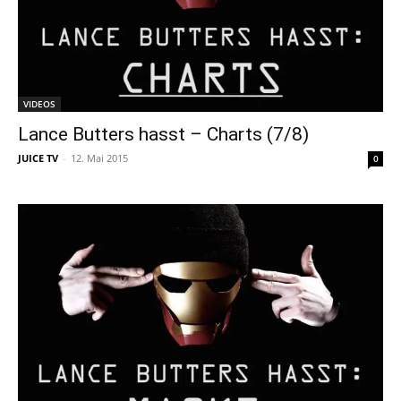
VIDEOS
Lance Butters hasst – Charts (7/8)
JUICE TV
-
12. Mai 2015
0