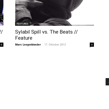
FEATURES
//
Sylabil Spill vs. The Beats //
Feature
Marc Leopoldseder
-
17. Oktober 2013
0
0