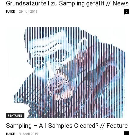
Grundsatzurteil zu Sampling gefällt // News
JUICE
-
29. Juli 2019
0
FEATURES
Sampling – All Samples Cleared? // Feature
JUICE
-
3. April 2015
0