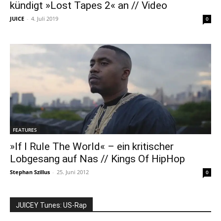
kündigt »Lost Tapes 2« an // Video
JUICE
-
4. Juli 2019
0
FEATURES
»If I Rule The World« – ein kritischer
Lobgesang auf Nas // Kings Of HipHop
Stephan Szillus
-
25. Juni 2012
0
JUICEY Tunes: US-Rap