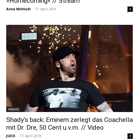
»Homecoming« // Stream
Anna Mohtadi
-
17. April 2019
0
VIDEOS
Shady’s back: Eminem zerlegt das Coachella
mit Dr. Dre, 50 Cent u.v.m. // Video
JUICE
-
17. April 2018
0