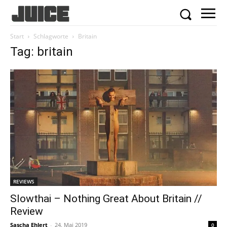
Start
Schlagworte
Britain
Tag: britain
REVIEWS
Slowthai – Nothing Great About Britain //
Review
Sascha Ehlert
-
24. Mai 2019
0