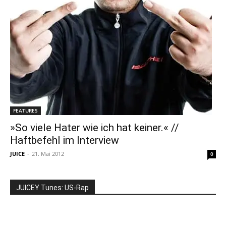
FEATURES
»So viele Hater wie ich hat keiner.« //
Haftbefehl im Interview
JUICE
-
21. Mai 2012
0
JUICEY Tunes: US-Rap