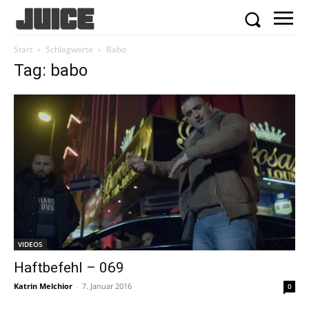
Start
Schlagworte
Babo
Tag: babo
VIDEOS
Haftbefehl – 069
Katrin Melchior
-
7. Januar 2016
0