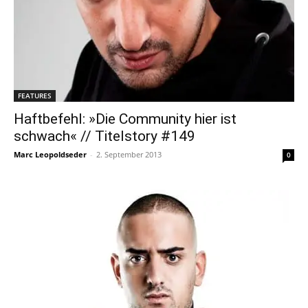
FEATURES
Haftbefehl: »Die Community hier ist
schwach« // Titelstory #149
Marc Leopoldseder
-
2. September 2013
0