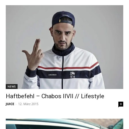
NEWS
Haftbefehl – Chabos IIVII // Lifestyle
JUICE
-
12. März 2015
0