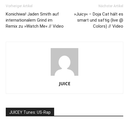
Vorheriger Artikel
Nächster Artikel
Konichiwa! Jaden Smith auf
»Juicy« – Doja Cat hält es
internationalem Grind im
smart und saftig (live @
Remix zu »Watch Me« // Video
Colors) // Video
JUICE
JUICEY Tunes: US-Rap