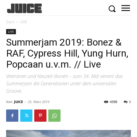
Start
LIVE
LIVE
Summerjam 2019: Bonez &
RAF, Cypress Hill, Yung Hurn,
Popcaan u.v.m. // Live
Veteranen und Neuzeit-Ikonen – zum 34. Mal vereint das
Summerjam die Generationen unter dem universalen
Groove.
Von
JUICE
-
25. März 2019
4398
0