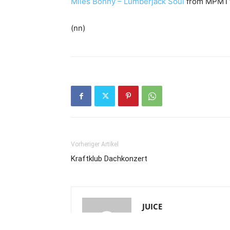
Miles Bonny – Lumberjack Soul
from MPMTV
(nn)
Vorheriger Artikel
Kraftklub Dachkonzert
JUICE