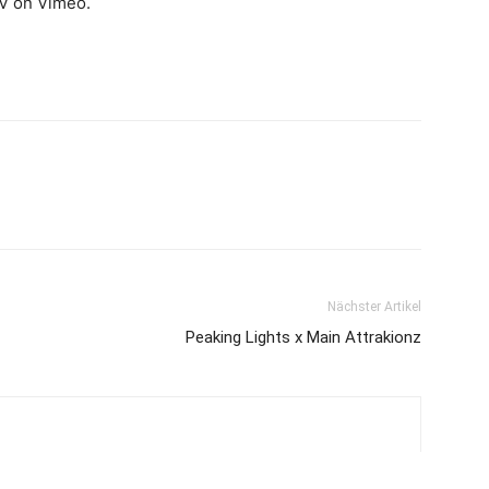
 on Vimeo.
Nächster Artikel
Peaking Lights x Main Attrakionz