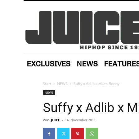
EXCLUSIVES
NEWS
FEATURE
Start
NEWS
Suffy x Adlib x Miles Bonny
NEWS
Suffy x Adlib x 
Von
JUICE
-
14. November 2011