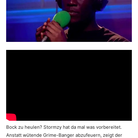
Bock zu heulen? Stormzy hat da mal was vorbereitet.
Anstatt wütende Grime-Banger abzufeuern, zeigt der