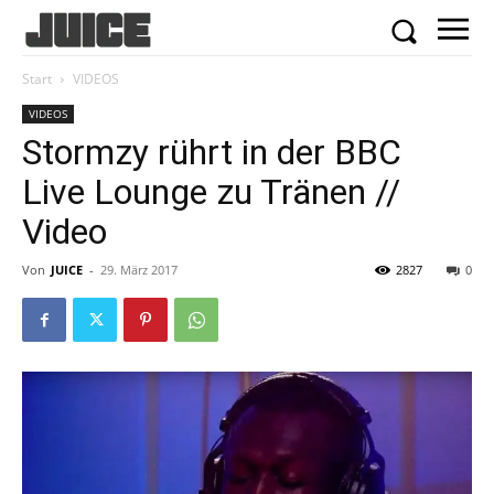
Start
VIDEOS
VIDEOS
Stormzy rührt in der BBC
Live Lounge zu Tränen //
Video
Von
JUICE
-
29. März 2017
2827
0