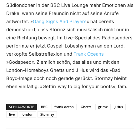
Südlondoner in der BBC Live Lounge mehr Emotionen als
Drake, wenn seine Freundin nicht auf seine Anrufe
antwortet. »
Gang Signs And Prayers
« hat bereits
demonstriert, dass Stormz sich musikalisch nicht nur in
eine Richtung bewegt. Im Live-Special des Radiosenders
performte er jetzt Gospel-Lobeshymnen an den Lord,
verkopfte Selbstreflexion und
Frank Oceans
»Godspeed«. Ziemlich schön, das alles und mit den
London-Homeboys Ghetts und J Hus wird das »Bad
Boy«-Image doch noch gerade gerückt. Stormzy bleibt
eben vielfältig. »Gettin‘ way to big for your boots«, fam.
SCHLAGWORTE
BBC
frank ocean
Ghetts
grime
J Hus
live
london
Stormzy