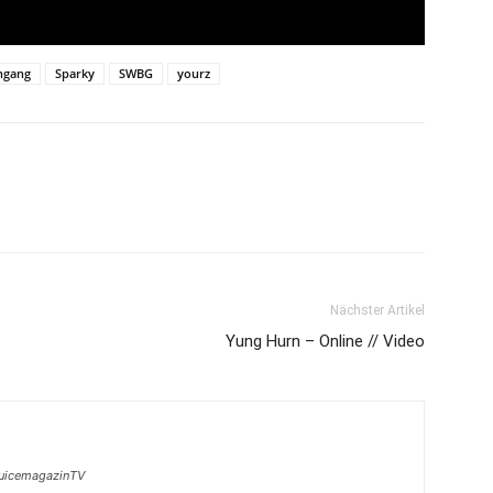
ngang
Sparky
SWBG
yourz
Nächster Artikel
Yung Hurn – Online // Video
juicemagazinTV