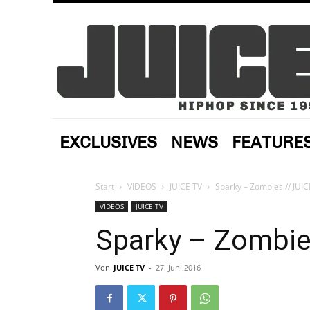
EXCLUSIVES
NEWS
FEATURE
Start
VIDEOS
JUICE TV
Sparky – Zombies // JUI
VIDEOS
JUICE TV
Sparky – Zombie
Von
JUICE TV
-
27. Juni 2016