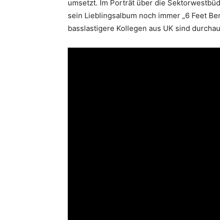
umsetzt. Im Porträt über die Sektorwestbü
sein Lieblingsalbum noch immer „6 Feet Ben
basslastigere Kollegen aus UK sind durcha