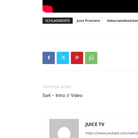
SCHLAGWORTE
Juice Premiere
Sektorwestbüdche
Vorheriger Artikel
Sa4 – Intro // Video
JUICE TV
https://www.youtube.com/user/