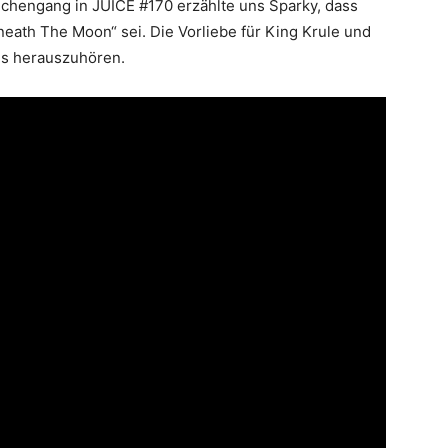
dchengang in JUICE #170 erzählte uns Sparky, dass
eath The Moon“ sei. Die Vorliebe für King Krule und
us herauszuhören.