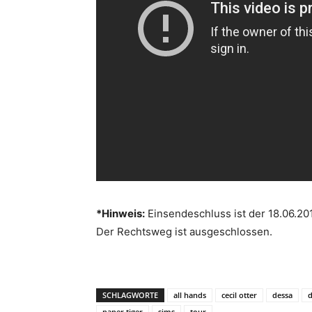
*Hinweis:
Einsendeschluss ist der 18.06.20
Der Rechtsweg ist ausgeschlossen.
SCHLAGWORTE
all hands
cecil otter
dessa
paper tiger
sims
tour