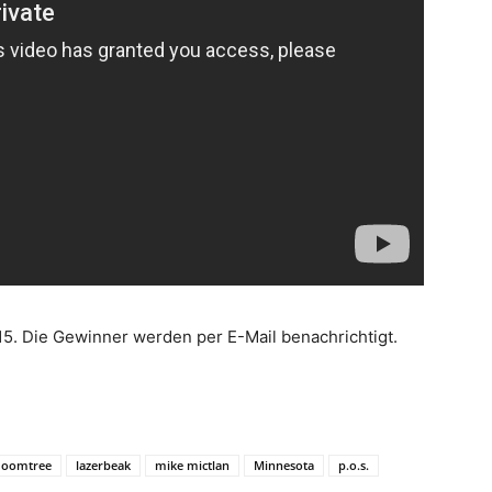
15. Die Gewinner werden per E-Mail benachrichtigt.
doomtree
lazerbeak
mike mictlan
Minnesota
p.o.s.