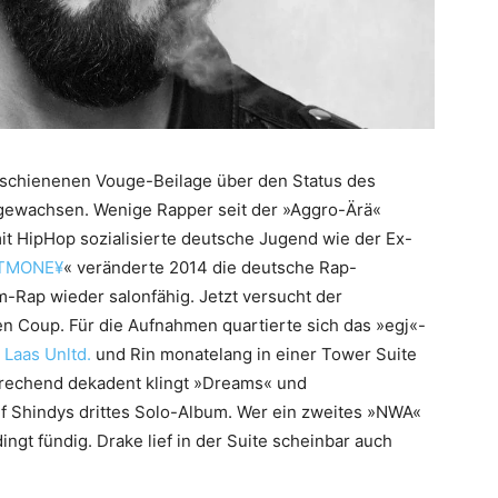
erschienenen Vouge-Beilage über den Status des
gewachsen. Wenige Rapper seit der »Aggro-Ärä«
mit HipHop sozialisierte deutsche Jugend wie der Ex-
TMONE¥
« veränderte 2014 die deutsche Rap-
-Rap wieder salonfähig. Jetzt versucht der
n Coup. Für die Aufnahmen quartierte sich das »egj«-
n
Laas Unltd.
und Rin monatelang in einer Tower Suite
prechend dekadent klingt »Dreams« und
f Shindys drittes Solo-Album. Wer ein zweites »NWA«
ngt fündig. Drake lief in der Suite scheinbar auch