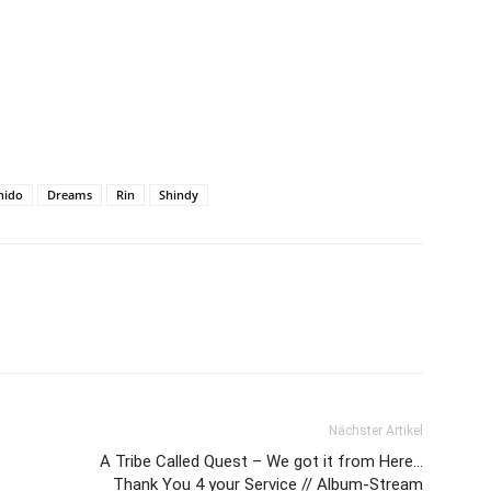
hido
Dreams
Rin
Shindy
Nächster Artikel
A Tribe Called Quest – We got it from Here…
Thank You 4 your Service // Album-Stream