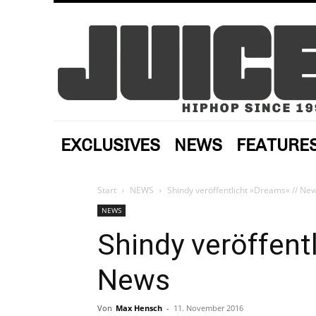
EXCLUSIVES
NEWS
FEATURE
Start
NEWS
Shindy veröffentlicht »Dreams« // Ne
NEWS
Shindy veröffent
News
Von
Max Hensch
-
11. November 2016