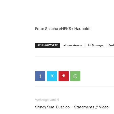
Foto: Sascha »HEKS« Hauboldt
SCHLAGWORTE
album stream
Ali Bumaye
Bus
Vorheriger Artikel
Shindy feat. Bushido – Statements // Video