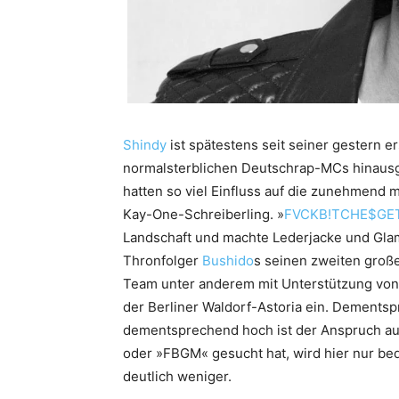
Shindy
ist spätestens seit seiner gestern 
normalsterblichen Deutschrap-MCs hinaus
hatten so viel Einfluss auf die zunehmend 
Kay-One-Schreiberling. »
FVCKB!TCHE$GE
Landschaft und machte Lederjacke und Glam
Thronfolger
Bushido
s seinen zweiten große
Team unter anderem mit Unterstützung vo
der Berliner Waldorf-Astoria ein. Dements
dementsprechend hoch ist der Anspruch au
oder »FBGM« gesucht hat, wird hier nur bedi
deutlich weniger.