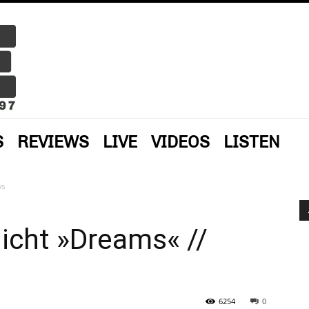
S
REVIEWS
LIVE
VIDEOS
LISTEN
ws
licht »Dreams« //
6254
0