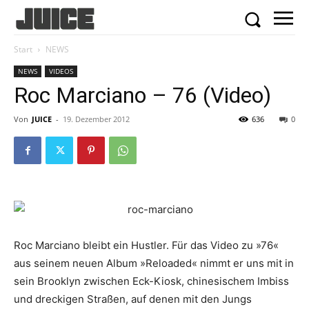
Start
NEWS
NEWS
VIDEOS
Roc Marciano – 76 (Video)
Von
JUICE
-
19. Dezember 2012
636
0
Roc Marciano bleibt ein Hustler. Für das Video zu »76«
aus seinem neuen Album »Reloaded« nimmt er uns mit in
sein Brooklyn zwischen Eck-Kiosk, chinesischem Imbiss
und dreckigen Straßen, auf denen mit den Jungs