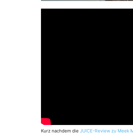
Kurz nachdem die
JUICE-Review zu Meek M