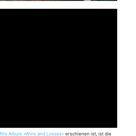
ills Album »Wins and Losses«
erschienen ist, ist die