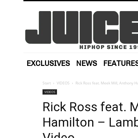
EXCLUSIVES
NEWS
FEATURE
Start
VIDEOS
Rick Ross feat. Meek Mill, Anthony H
VIDEOS
Rick Ross feat. 
Hamilton – Lamb
Video