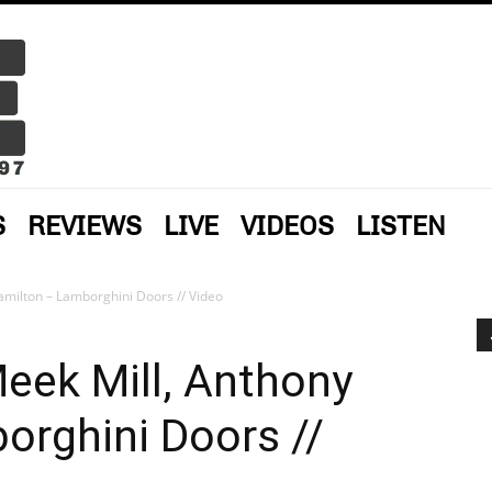
S
REVIEWS
LIVE
VIDEOS
LISTEN
amilton – Lamborghini Doors // Video
Meek Mill, Anthony
orghini Doors //