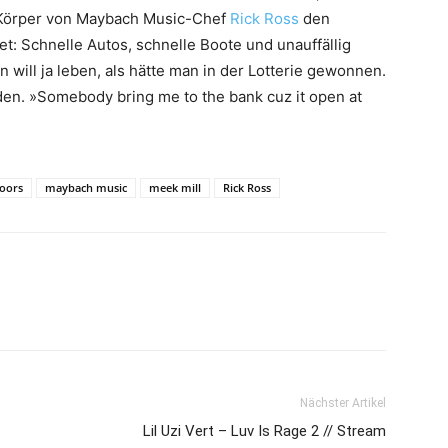
n Körper von Maybach Music-Chef
Rick Ross
den
t: Schnelle Autos, schnelle Boote und unauffällig
 will ja leben, als hätte man in der Lotterie gewonnen.
en. »Somebody bring me to the bank cuz it open at
oors
maybach music
meek mill
Rick Ross
Nächster Artikel
Lil Uzi Vert – Luv Is Rage 2 // Stream