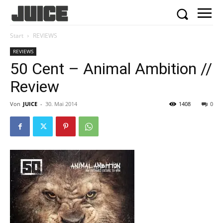
Start
REVIEWS
REVIEWS
50 Cent – Animal Ambition //
Review
Von
JUICE
-
30. Mai 2014
1408
0