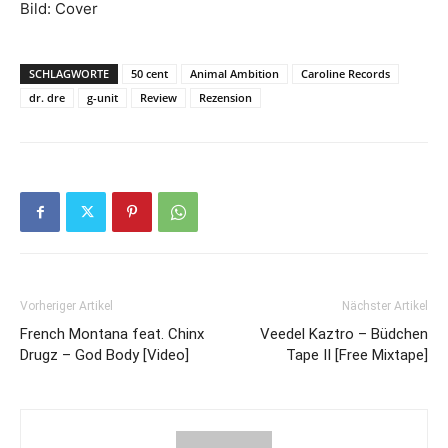
Bild: Cover
SCHLAGWORTE
50 cent
Animal Ambition
Caroline Records
dr. dre
g-unit
Review
Rezension
Vorheriger Artikel
Nächster Artikel
French Montana feat. Chinx
Veedel Kaztro – Büdchen
Drugz – God Body [Video]
Tape II [Free Mixtape]