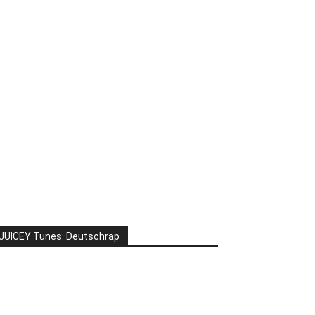
JUICEY Tunes: Deutschrap