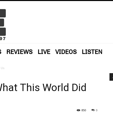
S
REVIEWS
LIVE
VIDEOS
LISTEN
o Us
What This World Did
850
0