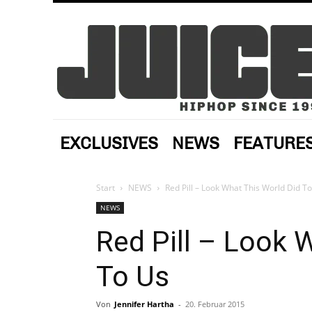
EXCLUSIVES
NEWS
FEATURE
Start
NEWS
Red Pill – Look What This World Did T
NEWS
Red Pill – Look 
To Us
Von
Jennifer Hartha
-
20. Februar 2015