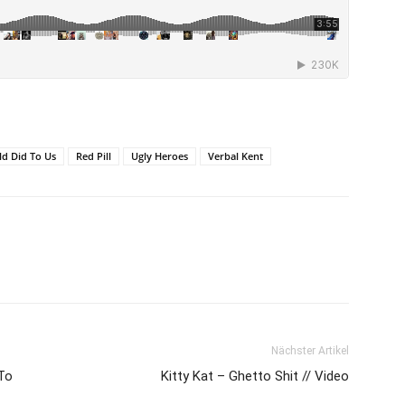
ld Did To Us
Red Pill
Ugly Heroes
Verbal Kent
Nächster Artikel
To
Kitty Kat – Ghetto Shit // Video