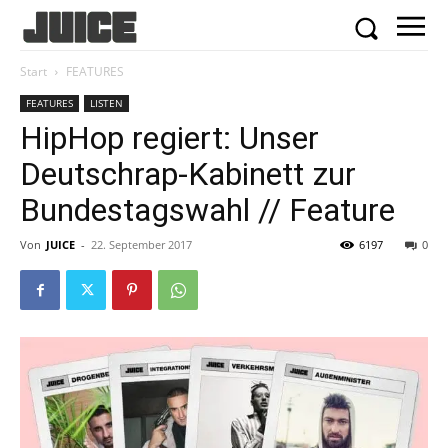
Start
FEATURES
FEATURES
LISTEN
HipHop regiert: Unser
Deutschrap-Kabinett zur
Bundestagswahl // Feature
Von
JUICE
-
22. September 2017
6197
0