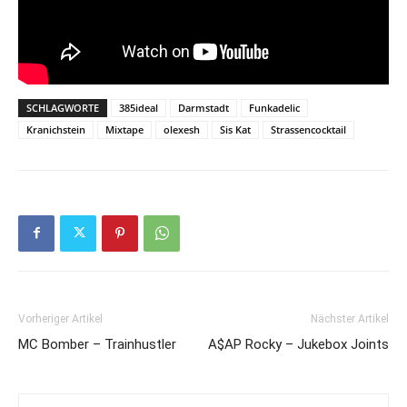
SCHLAGWORTE
385ideal
Darmstadt
Funkadelic
Kranichstein
Mixtape
olexesh
Sis Kat
Strassencocktail
Vorheriger Artikel
Nächster Artikel
MC Bomber – Trainhustler
A$AP Rocky – Jukebox Joints