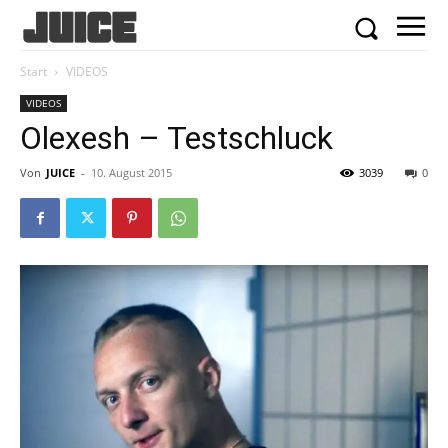
Start
VIDEOS
VIDEOS
Olexesh – Testschluck
Von
JUICE
-
10. August 2015
3039
0