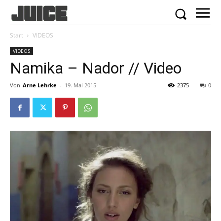
Start
VIDEOS
VIDEOS
Namika – Nador // Video
Von
Arne Lehrke
-
19. Mai 2015
2375
0