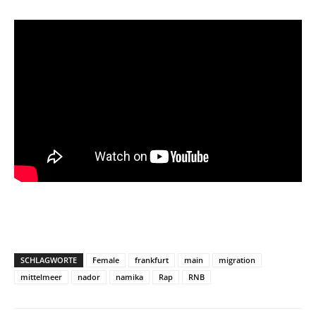
SCHLAGWORTE
Female
frankfurt
main
migration
mittelmeer
nador
namika
Rap
RNB